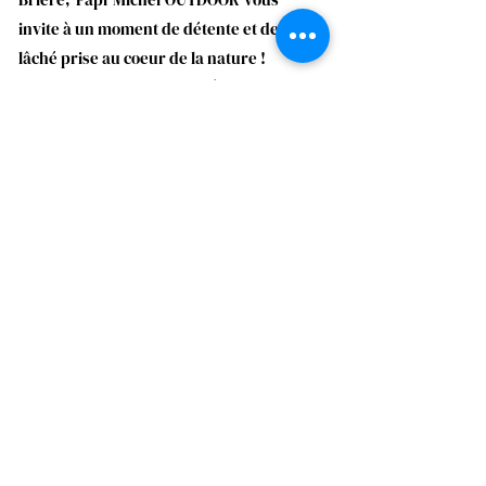
invite à un moment de détente et de
lâché prise au coeur de la nature !
Toutefois nous pouvons également
délocaliser certaines activités sur le
lieu de votre choix.
Vite, je fonce découvrir les activités !
Ce que nos clients en
disent